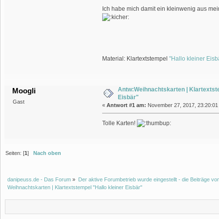
Ich habe mich damit ein kleinwenig aus m
Material: Klartextstempel
"Hallo kleiner Eisb
Antw:Weihnachtskarten | Klartextste
Moogli
Eisbär"
Gast
«
Antwort #1 am:
November 27, 2017, 23:20:01
Tolle Karten!
Seiten: [
1
]
Nach oben
danipeuss.de - Das Forum
»
Der aktive Forumbetrieb wurde eingestellt - die Beiträge 
Weihnachtskarten | Klartextstempel "Hallo kleiner Eisbär"