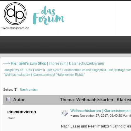
Übersicht
Hilfe
Einloggen
Registrieren
----> Hier geht's zum Shop
| Impressum
| Datenschutzerklärung
danipeuss.de - Das Forum
»
Der aktive Forumbetrieb wurde eingestellt - die Beiträge 
Weihnachtskarten | Klartextstempel "Hallo kleiner Eisbär"
Seiten: [
1
]
Nach unten
Autor
Thema: Weihnachtskarten | Klartext
Weihnachtskarten | Klartextstempel 
einevonvieren
«
am:
November 27, 2017, 08:40:20 Vormit
Gast
Nach Lasse und Peer im letzten Jahr gibt es