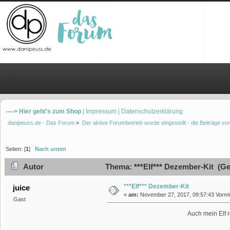
Übersicht
Hilfe
Einloggen
Registrieren
----> Hier geht's zum Shop
| Impressum
| Datenschutzerklärung
danipeuss.de - Das Forum
»
Der aktive Forumbetrieb wurde eingestellt - die Beiträge 
Seiten: [
1
]
Nach unten
Autor
Thema: ***Elf*** Dezember-Kit (Ge
***Elf*** Dezember-Kit
juice
«
am:
November 27, 2017, 09:57:43 Vormit
Gast
Auch mein Elf 