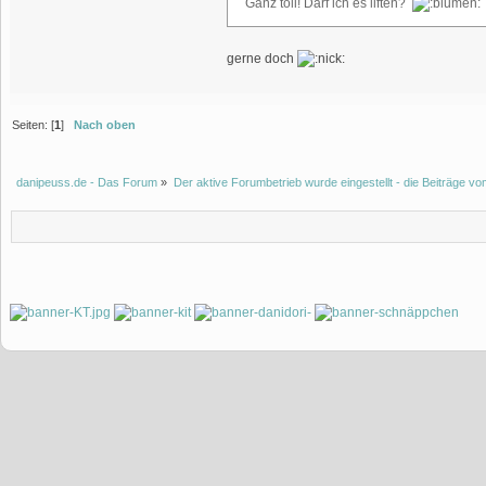
Ganz toll! Darf ich es liften?
gerne doch
Seiten: [
1
]
Nach oben
danipeuss.de - Das Forum
»
Der aktive Forumbetrieb wurde eingestellt - die Beiträge 