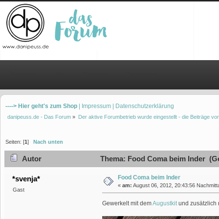
Übersicht
Hilfe
Einloggen
Registrieren
----> Hier geht's zum Shop
| Impressum
| Datenschutzerklärung
danipeuss.de - Das Forum
»
Der aktive Forumbetrieb wurde eingestellt - die Beiträge 
Seiten: [
1
]
Nach unten
Autor
Thema: Food Coma beim Inder (Ge
Food Coma beim Inder
*svenja*
«
am:
August 06, 2012, 20:43:56 Nachmitt
Gast
Gewerkelt mit dem
Augustkit
und zusätzlich