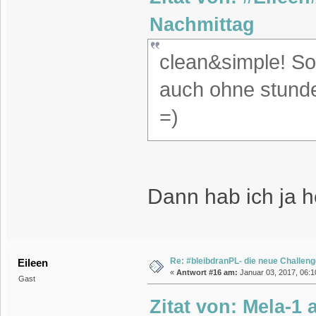
Nachmittag
clean&simple! So
auch ohne stunde
=)
Dann hab ich ja h
Re: #bleibdranPL- die neue Challen
Eileen
«
Antwort #16 am:
Januar 03, 2017, 06:1
Gast
Zitat von: Mela-1 