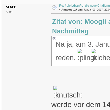
Re: #bleibdranPL- die neue Challen
crazej
«
Antwort #27 am:
Januar 03, 2017, 22:0
Gast
Zitat von: Moogli
Nachmittag
Na ja, am 3. Janu
reden.
werde vor dem 14