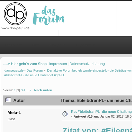
Übersicht
Hilfe
Einloggen
Registrieren
----> Hier geht's zum Shop
| Impressum
| Datenschutzerklärung
danipeuss.de - Das Forum
»
Der aktive Forumbetrieb wurde eingestellt - die Beiträge 
#bleibdranPL- die neue Challenge! #dpPLC
Seiten:
1
[
2
]
3
4
...
7
Nach unten
Autor
Thema: #bleibdranPL- die neue Ch
Re: #bleibdranPL- die neue Challen
Mela-1
«
Antwort #15 am:
Januar 02, 2017, 18:5
Gast
Zitat von: #Eileen