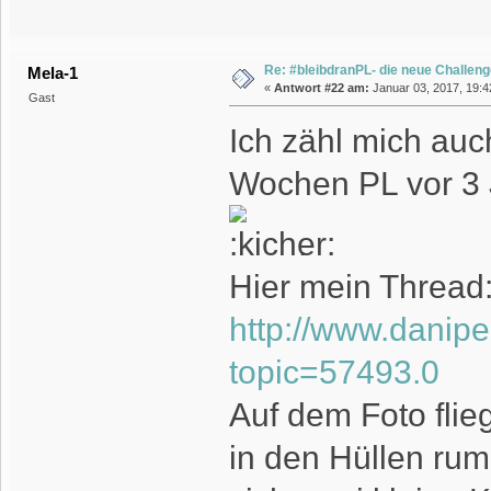
Re: #bleibdranPL- die neue Challen
Mela-1
«
Antwort #22 am:
Januar 03, 2017, 19:4
Gast
Ich zähl mich auc
Wochen PL vor 3 J
.
Hier mein Thread
http://www.danip
topic=57493.0
Auf dem Foto flie
in den Hüllen rum