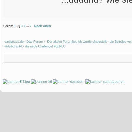
Seiten:
1
[
2
]
3
4
...
7
Nach oben
danipeuss.de - Das Forum
»
Der aktive Forumbetrieb wurde eingestellt - die Beiträge 
#bleibdranPL- die neue Challenge! #dpPLC