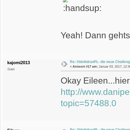
Yeah! Dann gehts 
Re: #bleibdranPL- die neue Challen
kajomi2013
«
Antwort #17 am:
Januar 03, 2017, 12:3
Gast
Okay Eileen...hi
http://www.danip
topic=57488.0
Re: #bleibdranPL- die neue Challen