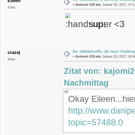
Eileen
«
Antwort #18 am:
Januar 03, 2017, 14:1
Gast
super <3
Re: #bleibdranPL- die neue Challen
crazej
«
Antwort #19 am:
Januar 03, 2017, 16:4
Gast
Zitat von: kajomi
Nachmittag
Okay Eileen...hi
http://www.danip
topic=57488.0