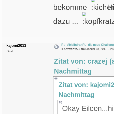
bekomme
Hi
dazu ...
Re: #bleibdranPL- die neue Challen
kajomi2013
«
Antwort #21 am:
Januar 03, 2017, 17:5
Gast
Zitat von: crazej 
Nachmittag
Zitat von: kajomi
Nachmittag
Okay Eileen...h