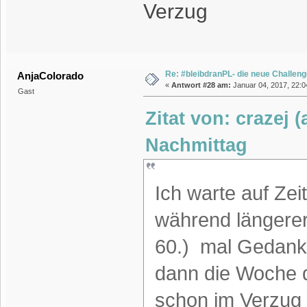
Verzug
Re: #bleibdranPL- die neue Challen
AnjaColorado
«
Antwort #28 am:
Januar 04, 2017, 22:0
Gast
Zitat von: crazej 
Nachmittag
Ich warte auf Zeit
während längerer
60.) mal Gedank
dann die Woche dr
schon im Verzug 