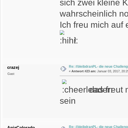
sich zwei kleine K
wahrscheinlich n
Ich freu mich auf
!
Re: #bleibdranPL- die neue Challen
crazej
«
Antwort #23 am:
Januar 03, 2017, 20:2
Gast
das freut 
sein
Re: #bleibdranPL- die neue Challen
AnjaColorado