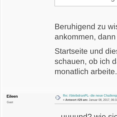
Beruhigend zu w
ankommen, dann 
Startseite und d
schauen, ob ich d
monatlich arbeite.
Re: #bleibdranPL- die neue Challen
Eileen
«
Antwort #29 am:
Januar 08, 2017, 06:3
Gast
...uuuund? wie si