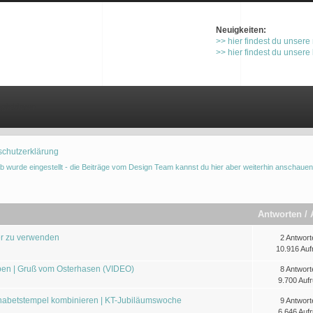
Neuigkeiten:
>> hier findest du unsere
>> hier findest du unsere
gistrieren
schutzerklärung
b wurde eingestellt - die Beiträge vom Design Team kannst du hier aber weiterhin anschauen
Antworten
/
er zu verwenden
2 Antwort
10.916 Auf
arben | Gruß vom Osterhasen (VIDEO)
8 Antwort
9.700 Aufr
habetstempel kombinieren | KT-Jubiläumswoche
9 Antwort
6.646 Aufr