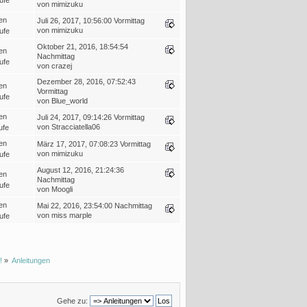
ufe
von mimizuku
en
Juli 26, 2017, 10:56:00 Vormittag
von mimizuku
ufe
Oktober 21, 2016, 18:54:54
en
Nachmittag
ufe
von crazej
Dezember 28, 2016, 07:52:43
en
Vormittag
ufe
von Blue_world
en
Juli 24, 2017, 09:14:26 Vormittag
von Stracciatella06
ufe
en
März 17, 2017, 07:08:23 Vormittag
von mimizuku
ufe
August 12, 2016, 21:24:36
en
Nachmittag
ufe
von Moogli
en
Mai 22, 2016, 23:54:00 Nachmittag
von miss marple
ufe
!
»
Anleitungen
Gehe zu: