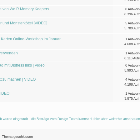
5.998 Aufr
le von We R Memory Keepers
0 Antwort
8.396 Aufr
r und Monsterköttel [VIDEO]
5 Antwort
5.789 Aufr
 | Karten Online-Workshop im Januar
1 Antwort
4.608 Aufr
 verwenden
1 Antwort
8.118 Aufr
 mit Distress Inks | Video
0 Antwort
5.993 Aufr
ekt zu machen | VIDEO
4 Antwort
4.198 Aufr
 VIDEO
1 Antwort
3.875 Aufr
b wurde eingestellt - die Beiträge vom Design Team kannst du hier aber weiterhin anschauen
Thema geschlossen