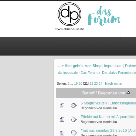
Übersicht
Hilfe
Einloggen
Re
----> Hier geht's zum Shop
| Impressum
| Daten
danipeuss.de - Das Forum
»
Der aktive Forumbetrie
Seiten:
1
...
19
20
[
21
]
22
23
24
Nach unten
Betreff
/
Begonnen von
5 Möglichkeiten | Embossingfold
Begonnen von mimizuku
Effekte auf Karten mit Aquarellf
Begonnen von mimizuku
#mitmachmontag 29.8.2016 | Alp
Begonnen von mimizuku