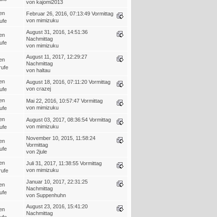
von kajomi2013
en
Februar 26, 2016, 07:13:49 Vormittag
von mimizuku
ufe
August 31, 2016, 14:51:36
en
Nachmittag
ufe
von mimizuku
August 11, 2017, 12:29:27
en
Nachmittag
rufe
von haltau
en
August 18, 2016, 07:11:20 Vormittag
von crazej
ufe
en
Mai 22, 2016, 10:57:47 Vormittag
von mimizuku
ufe
en
August 03, 2017, 08:36:54 Vormittag
von mimizuku
ufe
November 10, 2015, 11:58:24
en
Vormittag
ufe
von 2jule
en
Juli 31, 2017, 11:38:55 Vormittag
von mimizuku
rufe
Januar 10, 2017, 22:31:25
en
Nachmittag
ufe
von Suppenhuhn
August 23, 2016, 15:41:20
en
Nachmittag