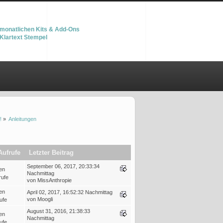
monatlichen Kits & Add-Ons
Klartext Stempel
!
»
Anleitungen
Aufrufe
Letzter Beitrag
September 06, 2017, 20:33:34
en
Nachmittag
rufe
von MissAnthropie
en
April 02, 2017, 16:52:32 Nachmittag
von Moogli
ufe
August 31, 2016, 21:38:33
en
Nachmittag
ufe