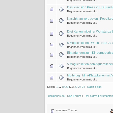
Begonnen von mimizuku
Das Precision Press PLUS Bund
Begonnen von mimizuku
Naschkram verpacken | Popeltale
Begonnen von mimizuku
Drei Karten mit einer Wortstanze
Begonnen von mimizuku
5 Möglichkeiten | Washi Tape zu
Begonnen von mimizuku
Einladungen zum Kindergeburtstag
Begonnen von mimizuku
5 Möglichkeiten den Aquarelleff
Begonnen von mimizuku
Muttertag | Mini-Klappkarten mit
Begonnen von mimizuku
Seiten:
1
...
19
20
[
21
]
22
23
24
Nach oben
danipeuss.de - Das Forum
»
Der aktive Forumbetrie
Normales Thema