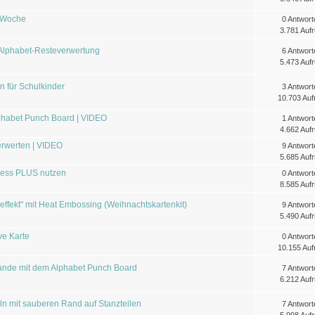
hiWoche
0 Antwort
3.781 Aufr
 Alphabet-Resteverwertung
6 Antwort
5.473 Aufr
n für Schulkinder
3 Antwort
10.703 Auf
phabet Punch Board | VIDEO
1 Antwort
4.662 Aufr
erwerten | VIDEO
9 Antwort
5.685 Aufr
Press PLUS nutzen
0 Antwort
8.585 Aufr
ffekt" mit Heat Embossing (Weihnachtskartenkit)
9 Antwort
5.490 Aufr
ve Karte
0 Antwort
10.155 Auf
rlande mit dem Alphabet Punch Board
7 Antwort
6.212 Aufr
n mit sauberen Rand auf Stanzteilen
7 Antwort